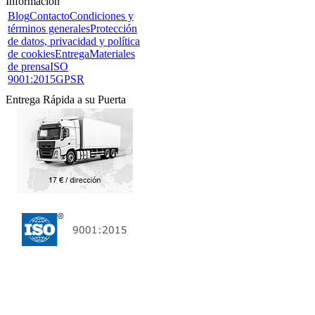
Información
Blog
Contacto
Condiciones y
términos generales
Protección
de datos, privacidad y política
de cookies
Entrega
Materiales
de prensa
ISO
9001:2015
GPSR
Entrega Rápida a su Puerta