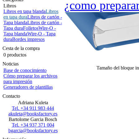
¿como prepara
Libros
Libros en tapa blanda
Libros
en tapa dura
Libros de cartón -
Tapa blanda
Libros de cartón -
Tapa dura
Folletos
Wire-O -
Tapa blanda
Wire-O - Tapa
dura
Bordes impresos
Cesta de la compra
0 productos
Noticias
Tamaño del bloque in
Base de conocimiento
Cómo preparar los archivos
para impresión
Generadores de plantillas
Contacto
Adriana Kuleta
Tel. +34 911 983 444
akuleta@booksfactory.es
Bartolome Garcia Bosch
Tel. +34 937 371 004
bgarcia@booksfactory.es