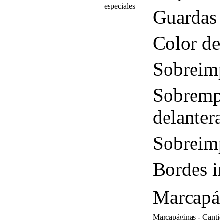
especiales
Guardas
Color de
Sobreimp
Sobrempr
delanter
Sobreimp
Bordes 
Marcapá
Marcapáginas - Cant