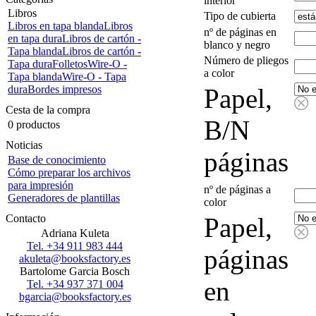
interior
Libros
Tipo de cubierta
Libros en tapa blanda
Libros
nº de páginas en
en tapa dura
Libros de cartón -
blanco y negro
Tapa blanda
Libros de cartón -
Número de pliegos
Tapa dura
Folletos
Wire-O -
a color
Tapa blanda
Wire-O - Tapa
dura
Bordes impresos
Papel,
Cesta de la compra
B/N
0 productos
Noticias
páginas
Base de conocimiento
Cómo preparar los archivos
para impresión
nº de páginas a
Generadores de plantillas
color
Contacto
Papel,
Adriana Kuleta
Tel. +34 911 983 444
páginas
akuleta@booksfactory.es
Bartolome Garcia Bosch
en
Tel. +34 937 371 004
bgarcia@booksfactory.es