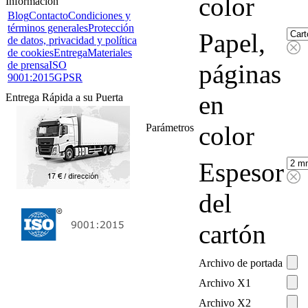
color
Información
Blog
Contacto
Condiciones y
términos generales
Protección
Papel,
de datos, privacidad y política
de cookies
Entrega
Materiales
de prensa
ISO
páginas
9001:2015
GPSR
en
Entrega Rápida a su Puerta
color
Parámetros
Espesor
del
cartón
Archivo de portada
Archivo X1
Archivo X2