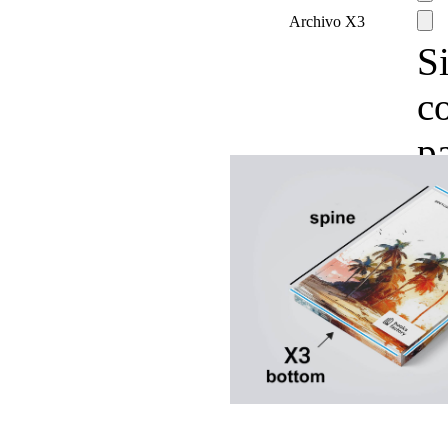
Archivo X3
Si
c
p
a
g
co
i
s